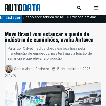
Em destaque
Yapp abre fábrica de R$ 140 milhões em Americana
BYD
Move Brasil vem estancar a queda da
indústria de caminhões, avalia Anfavea
Para Igor Calvet medida chega em boa hora pela
manutenção de empregos, mas terá mais a função de
sanar crise que elevar a produção
Soraia Abreu Pedrozo
15 de janeiro de 2026
15:16