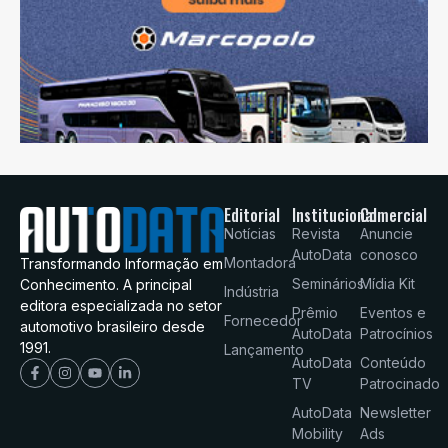
Editorial
Institucional
Comercial
Notícias
Revista
Anuncie
AutoData
conosco
Montadora
Transformando Informação em
Seminários
Mídia Kit
Conhecimento. A principal
Indústria
editora especializada no setor
Prêmio
Eventos e
Fornecedor
automotivo brasileiro desde
AutoData
Patrocínios
1991.
Lançamento
AutoData
Conteúdo
TV
Patrocinado
AutoData
Newsletter
Mobility
Ads