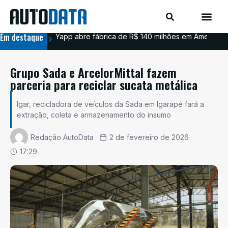
Em destaque
Yapp abre fábrica de R$ 140 milhões em Americana
BYD
Grupo Sada e ArcelorMittal fazem
parceria para reciclar sucata metálica
Igar, recicladora de veículos da Sada em Igarapé fará a
extração, coleta e armazenamento do insumo
Redação AutoData
2 de fevereiro de 2026
17:29