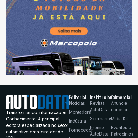
Editorial
Institucional
Comercial
Notícias
Revista
Anuncie
AutoData
conosco
Montadora
Transformando Informação em
Seminários
Mídia Kit
Conhecimento. A principal
Indústria
editora especializada no setor
Prêmio
Eventos e
Fornecedor
automotivo brasileiro desde
AutoData
Patrocínios