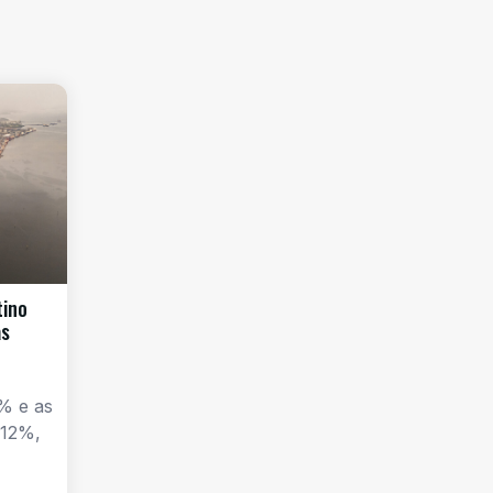
tino
as
% e as
 12%,