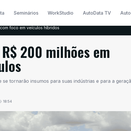
ta
Seminários
WorkStudio
AutoData TV
Auto
com foco em veículos híbridos
e R$ 200 milhões em
ulos
e se tornarão insumos para suas indústrias e para a geraç
18:54