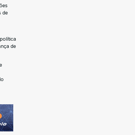
ções
s de
olítica
ança de
e
do