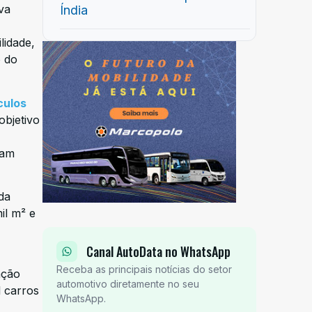
va
Índia
lidade,
o do
culos
 objetivo
zam
da
il m² e
Canal AutoData no WhatsApp
Receba as principais notícias do setor
ação
automotivo diretamente no seu
l carros
WhatsApp.