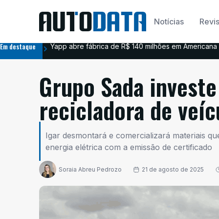
Notícias
Revis
Em destaque
Yapp abre fábrica de R$ 140 milhões em Americana 
Grupo Sada invest
recicladora de veíc
Igar desmontará e comercializará materiais qu
energia elétrica com a emissão de certificado
Soraia Abreu Pedrozo
21 de agosto de 2025