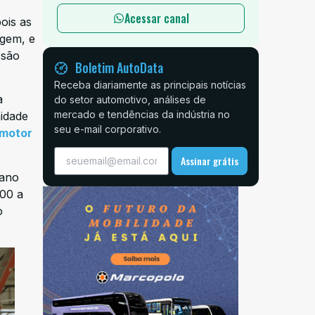
Acessar canal
ois as
agem, e
 são
Boletim AutoData
Receba diariamente as principais notícias
a
do setor automotivo, análises de
mercado e tendências da indústria no
nidade
seu e-mail corporativo.
 motor
Assinar grátis
dano
100 a
o