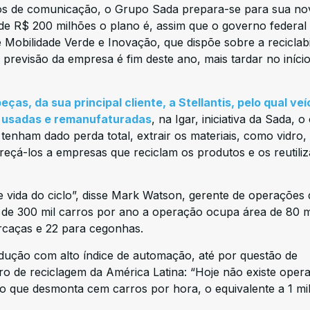
ulos de comunicação, o Grupo Sada prepara-se para sua no
 de R$ 200 milhões o plano é, assim que o governo federal
Mobilidade Verde e Inovação, que dispõe sobre a reciclabi
 previsão da empresa é fim deste ano, mais tardar no iníci
eças, da sua principal cliente, a Stellantis, pelo qual veí
 usadas e remanufaturadas
, na Igar, iniciativa da Sada, o
 tenham dado perda total, extrair os materiais, como vidro,
reçá-los a empresas que reciclam os produtos e os reutili
e vida do ciclo”, disse Mark Watson, gerente de operações 
de 300 mil carros por ano a operação ocupa área de 80 m
arcaças e 22 para cegonhas.
dução com alto índice de automação, até por questão de
o de reciclagem da América Latina: “Hoje não existe oper
ro que desmonta cem carros por hora, o equivalente a 1 mi