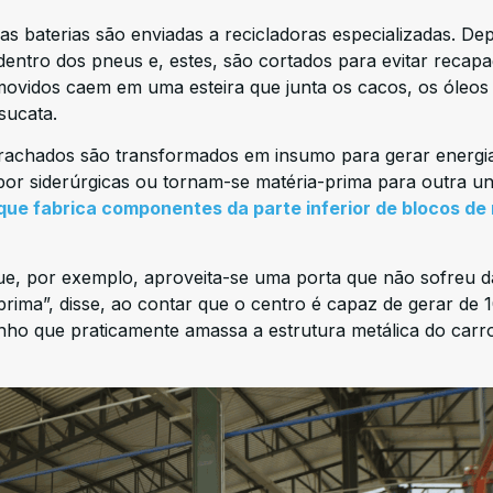
 baterias são enviadas a recicladoras especializadas. Dep
dentro dos pneus e, estes, são cortados para evitar recap
movidos caem em uma esteira que junta os cacos, os óleos
 sucata.
rrachados são transformados em insumo para gerar energi
 por siderúrgicas ou tornam-se matéria-prima para outra u
e fabrica componentes da parte inferior de blocos de
que, por exemplo, aproveita-se uma porta que não sofreu 
prima”, disse, ao contar que o centro é capaz de gerar de 
inho que praticamente amassa a estrutura metálica do carr