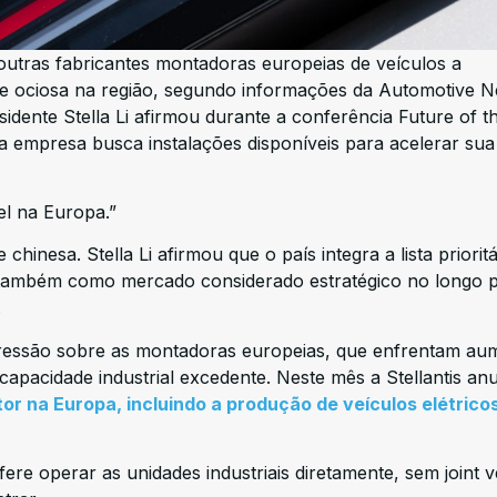
utras fabricantes montadoras europeias de veículos a
ade ociosa na região, segundo informações da Automotive 
dente Stella Li afirmou durante a conferência Future of t
a empresa busca instalações disponíveis para acelerar sua
el na Europa.”
 chinesa. Stella Li afirmou que o país integra a lista prioritá
a também como mercado considerado estratégico no longo 
.
ssão sobre as montadoras europeias, que enfrentam au
apacidade industrial excedente. Neste mês a Stellantis an
r na Europa, incluindo a produção de veículos elétrico
 operar as unidades industriais diretamente, sem joint v