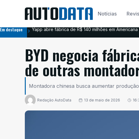
Notícias
Revis
Em destaque
Yapp abre fábrica de R$ 140 milhões em Americana 
BYD negocia fábrica
de outras montador
Montadora chinesa busca aumentar produção r
Redação AutoData
13 de maio de 2026
16: