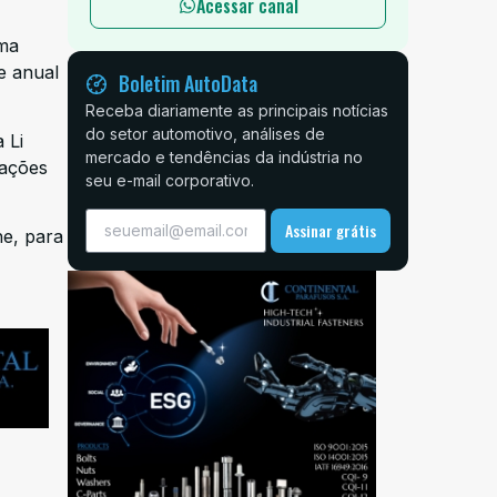
Acessar canal
uma
e anual
Boletim AutoData
Receba diariamente as principais notícias
do setor automotivo, análises de
 Li
mercado e tendências da indústria no
iações
seu e-mail corporativo.
Assinar grátis
he, para