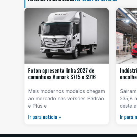
Foton apresenta linha 2027 de
Indústr
caminhões Aumark S715 e S916
encolhe
Mais modernos modelos chegam
Saíram
ao mercado nas versões Padrão
235,8 
e Plus e
deste a
Ir para notícia »
Ir para 