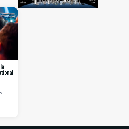
ia
ational
os