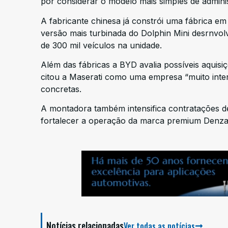
por considerar o modelo mais simples de adminis
A fabricante chinesa já constrói uma fábrica e
versão mais turbinada do Dolphin Mini desrnvolv
de 300 mil veículos na unidade.
Além das fábricas a BYD avalia possíveis aquisiç
citou a Maserati como uma empresa “muito inte
concretas.
A montadora também intensifica contratações de 
fortalecer a operação da marca premium Denza
Notícias relacionadas
Ver todas as notícias