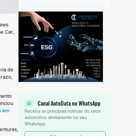
News
he Car,
ria da
prazo,
mento
Canal AutoData no WhatsApp
unciou
s em
Receba as principais notícias do setor
automotivo diretamente no seu
WhatsApp.
entures,