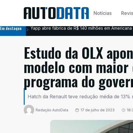
Notícias
Revis
Em destaque
Yapp abre fábrica de R$ 140 milhões em Americana 
Estudo da OLX apo
modelo com maior 
programa do gover
Hatch da Renault teve redução média de 13% 
Redação AutoData
17 de julho de 2023
18: