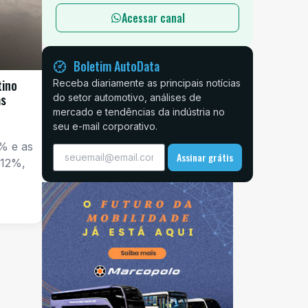
Acessar canal
Boletim AutoData
tino
Receba diariamente as principais notícias
as
do setor automotivo, análises de
mercado e tendências da indústria no
seu e-mail corporativo.
% e as
Assinar grátis
 12%,