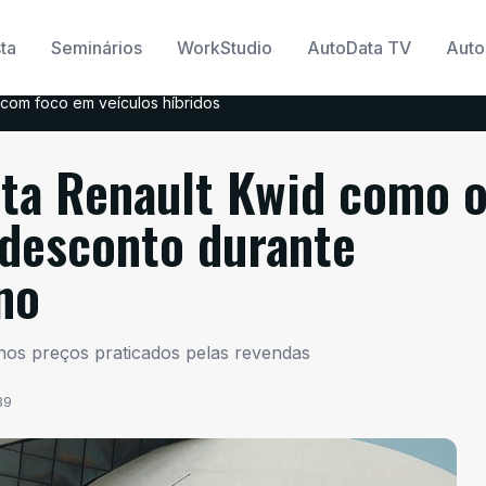
ta
Seminários
WorkStudio
AutoData TV
Auto
com foco em veículos híbridos
nta Renault Kwid como 
desconto durante
no
nos preços praticados pelas revendas
39