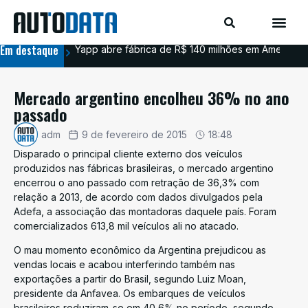
Em destaque
Yapp abre fábrica de R$ 140 milhões em Americana
BYD
Mercado argentino encolheu 36% no ano
passado
adm
9 de fevereiro de 2015
18:48
Disparado o principal cliente externo dos veículos
produzidos nas fábricas brasileiras, o mercado argentino
encerrou o ano passado com retração de 36,3% com
relação a 2013, de acordo com dados divulgados pela
Adefa, a associação das montadoras daquele país. Foram
comercializados 613,8 mil veículos ali no atacado.
O mau momento econômico da Argentina prejudicou as
vendas locais e acabou interferindo também nas
exportações a partir do Brasil, segundo Luiz Moan,
presidente da Anfavea. Os embarques de veículos
brasileiros reduziram-se em 40,6% no período, segundo