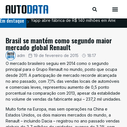
Em destaque
Yapp abre fábrica de R$ 140 milhões em Americana
BYD
Brasil se mantém como segundo maior
mercado global Renault
adm
19 de fevereiro de 2015
18:17
O mercado brasileiro seguiu em 2014 como o segundo
principal para o Grupo Renault no mundo, posto que ocupa
desde 2011. A participação de mercado recorde alcançada
no ano passado, com 7,1% das vendas locais de automóveis
e comerciais leves, representou aumento de 0,5 ponto
porcentual na comparação com 2013, apesar da estabilidade
no volume de vendas da fabricante aqui – 237,2 mil unidades.
Muito forte na Europa, mas sem operações na China e
Estados Unidos, os dois maiores mercados do mundo, a
Renault – incluindo Dacia – registrou no ano passado vendas
globais de 2,7 milhões de unidades, avanço de 3,2% com