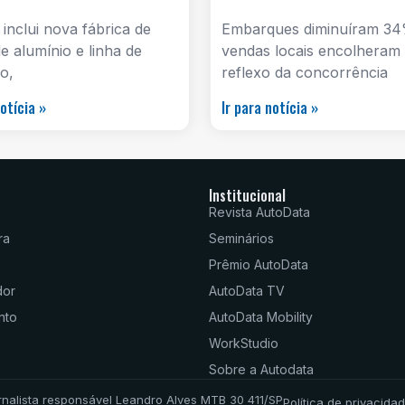
 inclui nova fábrica de
Embarques diminuíram 34
e alumínio e linha de
vendas locais encolheram
o,
reflexo da concorrência
notícia »
Ir para notícia »
Institucional
Revista AutoData
ra
Seminários
Prêmio AutoData
dor
AutoData TV
nto
AutoData Mobility
WorkStudio
Sobre a Autodata
rnalista responsável Leandro Alves MTB 30 411/SP
Política de privacida