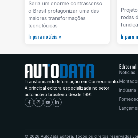
Seria um enorme contrassenso
Projeto
o Brasil protagonizar uma das
rodas d
maiores transformações
fundiçã
tecnológicas
Ir para notícia »
Ir para 
Editorial
Notícias
Montado
Transformando Informação em Conhecimento.
A principal editora especializada no setor
Indústria
automotivo brasileiro desde 1991.
Fornece
Lançame
© 2026 AutoData Editora. Todos os direitos reservados.
Jo