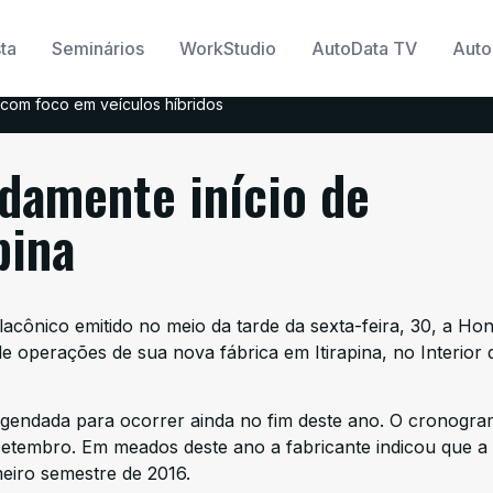
ta
Seminários
WorkStudio
AutoData TV
Auto
com foco em veículos híbridos
idamente início de
pina
acônico emitido no meio da tarde da sexta-feira, 30, a Ho
de operações de sua nova fábrica em Itirapina, no Interior
 agendada para ocorrer ainda no fim deste ano. O cronogr
 setembro. Em meados deste ano a fabricante indicou que a
meiro semestre de 2016.