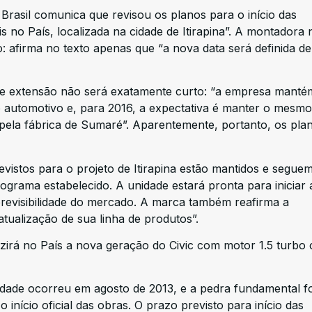
rasil comunica que revisou os planos para o início das
 no País, localizada na cidade de Itirapina”. A montadora 
 afirma no texto apenas que “a nova data será definida d
 de extensão não será exatamente curto: “a empresa manté
to automotivo e, para 2016, a expectativa é manter o mesmo
pela fábrica de Sumaré”. Aparentemente, portanto, os pla
vistos para o projeto de Itirapina estão mantidos e segue
grama estabelecido. A unidade estará pronta para iniciar 
evisibilidade do mercado. A marca também reafirma a
ualização de sua linha de produtos”.
zirá no País a nova geração do Civic com motor 1.5 turbo
idade ocorreu em agosto de 2013, e a pedra fundamental fo
nício oficial das obras. O prazo previsto para início das