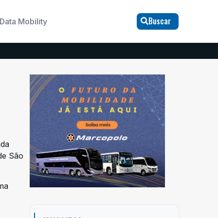
Buscar
Data Mobility
nda
 de São
ama