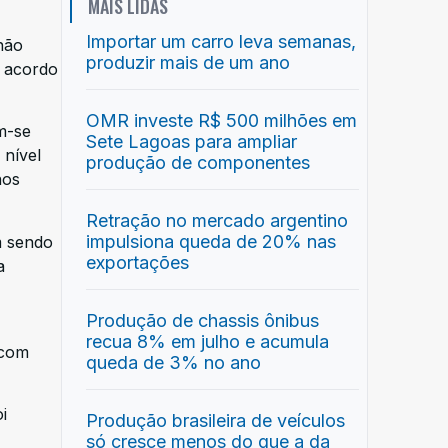
MAIS LIDAS
Importar um carro leva semanas,
não
produzir mais de um ano
e acordo
OMR investe R$ 500 milhões em
m-se
Sete Lagoas para ampliar
 nível
produção de componentes
nos
Retração no mercado argentino
impulsiona queda de 20% nas
m sendo
exportações
a
Produção de chassis ônibus
recua 8% em julho e acumula
 com
queda de 3% no ano
i
Produção brasileira de veículos
só cresce menos do que a da