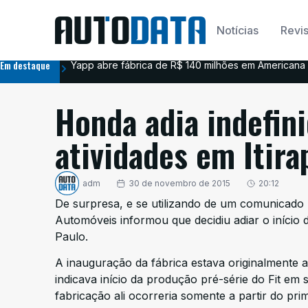
Notícias
Revis
Em destaque
Yapp abre fábrica de R$ 140 milhões em Americana 
Honda adia indefin
atividades em Itira
adm
30 de novembro de 2015
20:12
De surpresa, e se utilizando de um comunicado l
Automóveis informou que decidiu adiar o início 
Paulo.
A inauguração da fábrica estava originalmente
indicava início da produção pré-série do Fit em
fabricação ali ocorreria somente a partir do pri