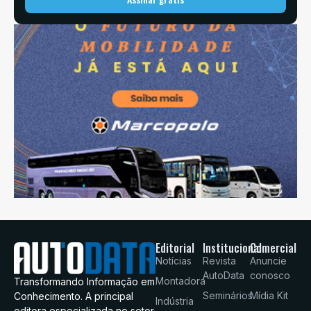
Editorial
Institucional
Comercial
Notícias
Revista
Anuncie
AutoData
conosco
Montadora
Transformando Informação em
Seminários
Mídia Kit
Conhecimento. A principal
Indústria
editora especializada no setor