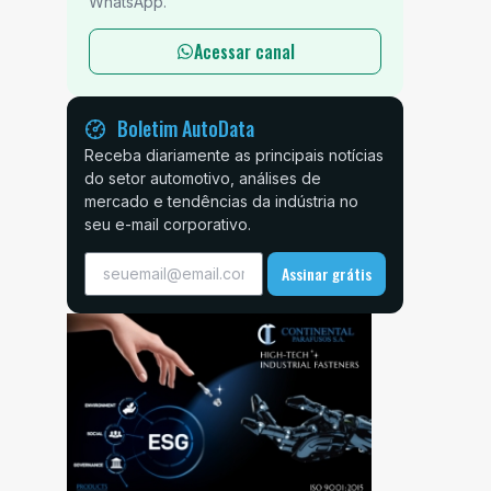
WhatsApp.
Acessar canal
Boletim AutoData
Receba diariamente as principais notícias
do setor automotivo, análises de
mercado e tendências da indústria no
seu e-mail corporativo.
Assinar grátis