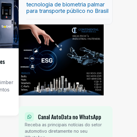
tecnologia de biometria palmar
para transporte público no Brasil
res
Timber
ntos
Canal AutoData no WhatsApp
Receba as principais notícias do setor
automotivo diretamente no seu