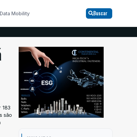
Buscar
Data Mobility
á
r 183
s são
á