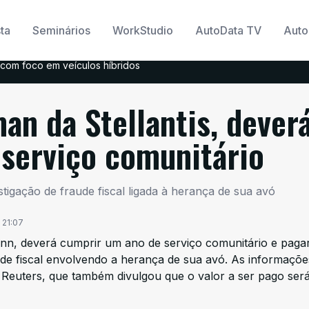
ta
Seminários
WorkStudio
AutoData TV
Auto
com foco em veículos híbridos
an da Stellantis, dever
serviço comunitário
stigação de fraude fiscal ligada à herança de sua avó
21:07
ann, deverá cumprir um ano de serviço comunitário e paga
de fiscal envolvendo a herança de sua avó. As informaçõe
as Reuters, que também divulgou que o valor a ser pago ser