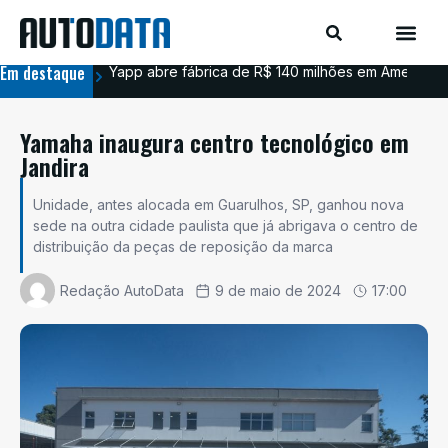
Em destaque
Yapp abre fábrica de R$ 140 milhões em Americana
BYD
Yamaha inaugura centro tecnológico em
Jandira
Unidade, antes alocada em Guarulhos, SP, ganhou nova
sede na outra cidade paulista que já abrigava o centro de
distribuição da peças de reposição da marca
Redação AutoData
9 de maio de 2024
17:00