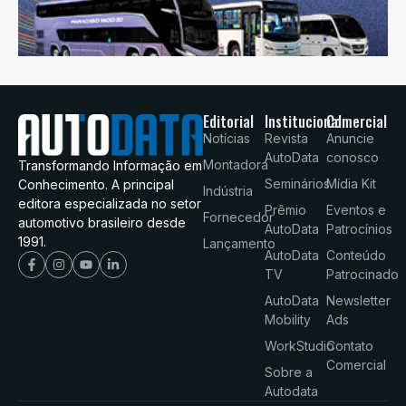
Editorial
Institucional
Comercial
Notícias
Revista
Anuncie
AutoData
conosco
Montadora
Transformando Informação em
Seminários
Mídia Kit
Conhecimento. A principal
Indústria
editora especializada no setor
Prêmio
Eventos e
Fornecedor
automotivo brasileiro desde
AutoData
Patrocínios
1991.
Lançamento
AutoData
Conteúdo
TV
Patrocinado
AutoData
Newsletter
Mobility
Ads
WorkStudio
Contato
Comercial
Sobre a
Autodata