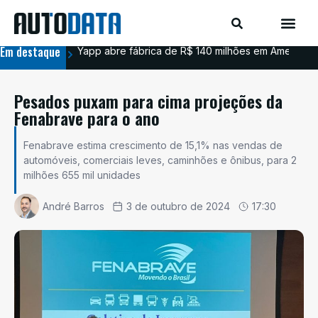
Em destaque
Yapp abre fábrica de R$ 140 milhões em Americana
BYD
Pesados puxam para cima projeções da
Fenabrave para o ano
Fenabrave estima crescimento de 15,1% nas vendas de
automóveis, comerciais leves, caminhões e ônibus, para 2
milhões 655 mil unidades
André Barros
3 de outubro de 2024
17:30