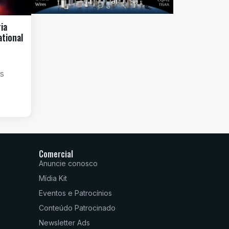
ia
ational
os
Comercial
Anuncie conosco
Mídia Kit
Eventos e Patrocínios
Conteúdo Patrocinado
Newsletter Ads