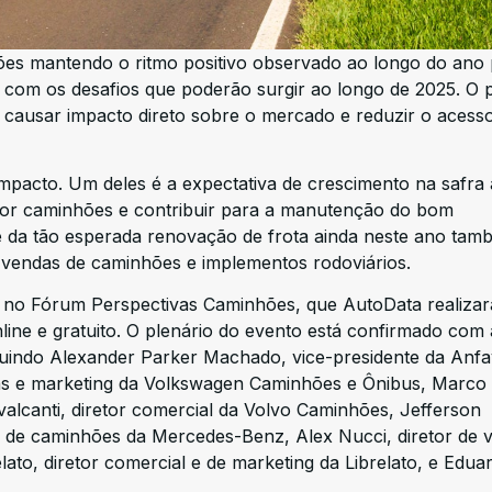
s mantendo o ritmo positivo observado ao longo do ano
om os desafios que poderão surgir ao longo de 2025. O p
rá causar impacto direto sobre o mercado e reduzir o acess
impacto. Um deles é a expectativa de crescimento na safra 
por caminhões e contribuir para a manutenção do bom
e da tão esperada renovação de frota ainda neste ano tam
vendas de caminhões e implementos rodoviários.
 no Fórum Perspectivas Caminhões, que AutoData realizar
ine e gratuito. O plenário do evento está confirmado com 
cluindo Alexander Parker Machado, vice-presidente da Anfa
das e marketing da Volkswagen Caminhões e Ônibus, Marco
valcanti, diretor comercial da Volvo Caminhões, Jefferson
g de caminhões da Mercedes-Benz, Alex Nucci, diretor de 
lato, diretor comercial e de marketing da Librelato, e Edua