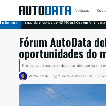
Notícias
Revis
Em destaque
Yapp abre fábrica de R$ 140 milhões em Americana 
Fórum AutoData deb
oportunidades do 
Principais executivos do setor debaterão em 
Márcio Stéfani
25 de fevereiro de 2025
17: