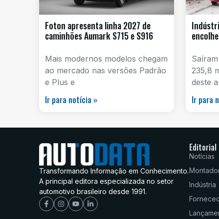
Foton apresenta linha 2027 de
Indústr
caminhões Aumark S715 e S916
encolhe
Mais modernos modelos chegam
Saíram
ao mercado nas versões Padrão
235,8 
e Plus e
deste a
Ir para notícia »
Ir para 
Editorial
Notícias
Montado
Transformando Informação em Conhecimento.
A principal editora especializada no setor
Indústria
automotivo brasileiro desde 1991.
Fornece
Lançame