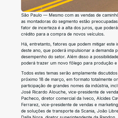
São Paulo — Mesmo com as vendas de caminhõe
as montadoras do segmento estão preocupadas c
fator de incerteza é a alta dos juros, que pode
crédito para a compra de novos veículos.
Há, entretanto, fatores que podem mitigar este 
deste ano, que poderá impulsionar a demanda 
desempenho do setor. Além disso a possibilidad
poderá trazer um novo fôlego para produção e 
Todos estes temas serão amplamente discutidos
próximo 18 de março, em formato totalmente onl
participação de grandes nomes da indústria, in
José Ricardo Alouche, vice-presidente de ven
Pacheco, diretor comercial da Iveco, Alcides Ca
Ferrarez, vice-presidente de vendas e marketin
de soluções de transporte da Scania, João Libre
Dalla Nora, diretor superintendente da Randon.