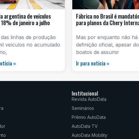
ia argentina de veículos
Fábrica no Brasil é mandatór
 18% de janeiro a julho
para planos da Chery Intern
 das linhas de produção
Mas por enquanto não há
mil veículos no acumulado
definição oficial, apesar d
no,
boatos de assumir
notícia »
Ir para notícia »
Institucional
Revista AutoData
ra
Seminários
Prêmio AutoData
dor
AutoData TV
nto
AutoData Mobility