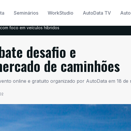
ta
Seminários
WorkStudio
AutoData TV
Auto
com foco em veículos híbridos
ate desafio e
mercado de caminhões
evento online e gratuito organizado por AutoData em 18 de
02