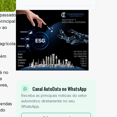
 passado
rincipal
o ao
agrícola
bém
á no
a
vea,
Canal AutoData no WhatsApp
Receba as principais notícias do setor
automotivo diretamente no seu
vendas
WhatsApp.
rdo