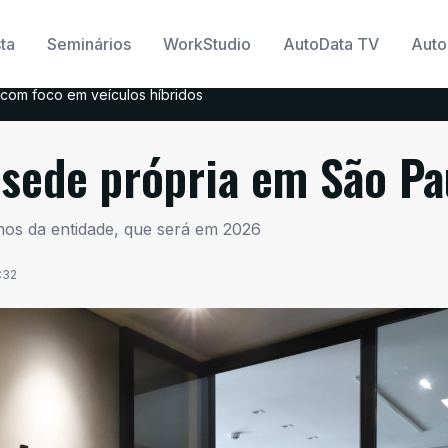
ta
Seminários
WorkStudio
AutoData TV
Auto
com foco em veículos híbridos
 sede própria em São Pa
os da entidade, que será em 2026
:32