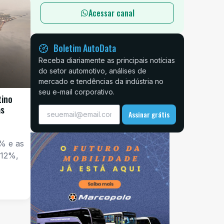
Acessar canal
Boletim AutoData
Receba diariamente as principais notícias
do setor automotivo, análises de
mercado e tendências da indústria no
seu e-mail corporativo.
tino
as
Assinar grátis
% e as
 12%,