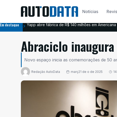
Notícias
Revis
Em destaque
Yapp abre fábrica de R$ 140 milhões em Americana 
Abraciclo inaugura
Novo espaço inicia as comemorações de 50 an
Redação AutoData
març21 de o de 2025
14