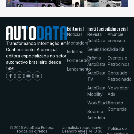
Editorial
Institucional
Comercial
Notícias
Revista
Anuncie
AutoData
conosco
Montadora
Transformando Informação em
Seminários
Mídia Kit
Conhecimento. A principal
Indústria
editora especializada no setor
Prêmio
Eventos e
Fornecedor
automotivo brasileiro desde
AutoData
Patrocínios
1991.
Lançamento
AutoData
Conteúdo
TV
Patrocinado
AutoData
Newsletter
Mobility
Ads
WorkStudio
Contato
Comercial
Sobre a
Autodata
© 2026 AutoData Editora.
Jornalista responsável
Política de
Todos os direitos
Leandro Alves MTB 30
privacidade