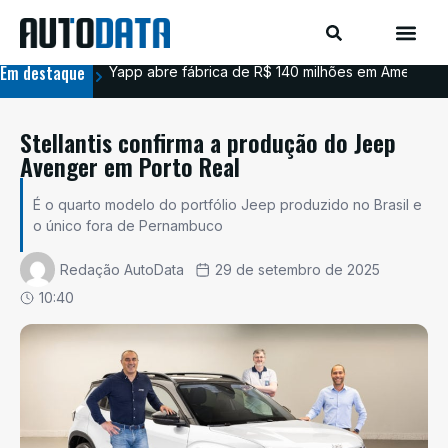
Em destaque
Yapp abre fábrica de R$ 140 milhões em Americana
BYD
Stellantis confirma a produção do Jeep
Avenger em Porto Real
É o quarto modelo do portfólio Jeep produzido no Brasil e
o único fora de Pernambuco
Redação AutoData
29 de setembro de 2025
10:40