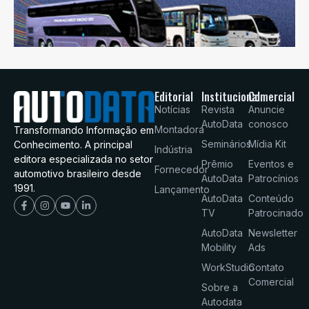
Editorial
Institucional
Comercial
Notícias
Revista
Anuncie
AutoData
conosco
Montadora
Transformando Informação em
Seminários
Mídia Kit
Conhecimento. A principal
Indústria
editora especializada no setor
Prêmio
Eventos e
Fornecedor
automotivo brasileiro desde
AutoData
Patrocínios
1991.
Lançamento
AutoData
Conteúdo
TV
Patrocinado
AutoData
Newsletter
Mobility
Ads
WorkStudio
Contato
Comercial
Sobre a
Autodata