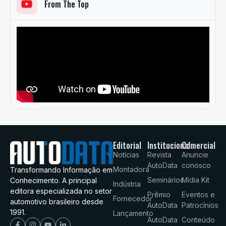
From The Top
Editorial
Institucional
Comercial
Notícias
Revista
Anuncie
AutoData
conosco
Montadora
Transformando Informação em
Seminários
Mídia Kit
Conhecimento. A principal
Indústria
editora especializada no setor
Prêmio
Eventos e
Fornecedor
automotivo brasileiro desde
AutoData
Patrocínios
1991.
Lançamento
AutoData
Conteúdo