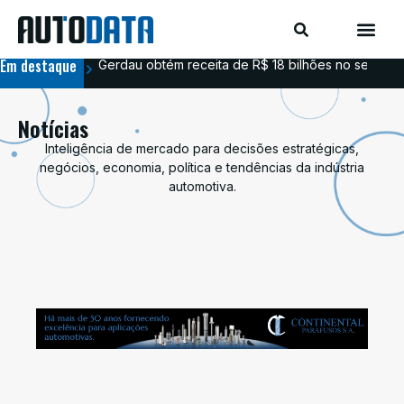
Em destaque
Gerdau obtém receita de R$ 18 bilhões no segundo
Aim
Notícias
Inteligência de mercado para decisões estratégicas,
negócios, economia, política e tendências da indústria
automotiva.