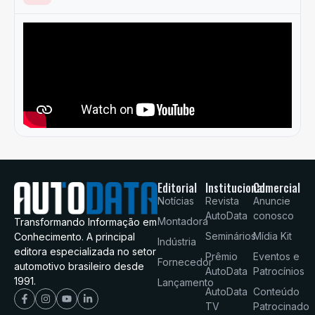
Editorial
Institucional
Comercial
Notícias
Revista
Anuncie
AutoData
conosco
Montadora
Transformando Informação em
Seminários
Mídia Kit
Conhecimento. A principal
Indústria
editora especializada no setor
Prêmio
Eventos e
Fornecedor
automotivo brasileiro desde
AutoData
Patrocínios
1991.
Lançamento
AutoData
Conteúdo
TV
Patrocinado