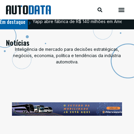
Em destaque
Yapp abre fábrica de R$ 140 milhões em Americana
BYD
Notícias
Inteligência de mercado para decisões estratégicas,
negócios, economia, política e tendências da indústria
automotiva.