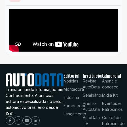
Editorial
Institucional
Comercial
Notícias
Revista
Anuncie
AutoData
conosco
Montadora
Transformando Informação em
Seminários
Mídia Kit
Conhecimento. A principal
Indústria
editora especializada no setor
Prêmio
Eventos e
Fornecedor
automotivo brasileiro desde
AutoData
Patrocínios
1991.
Lançamento
AutoData
Conteúdo
TV
Patrocinado