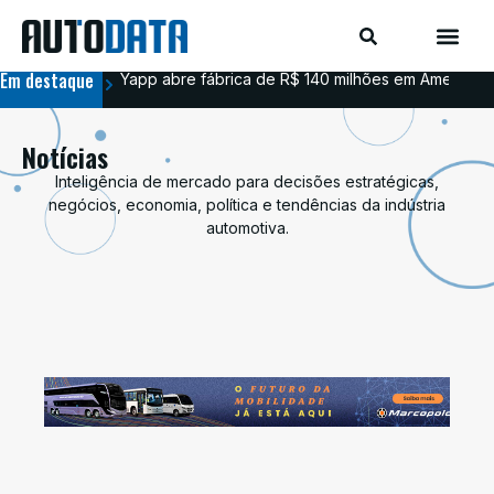
Em destaque
Yapp abre fábrica de R$ 140 milhões em Americana
BYD
Notícias
Inteligência de mercado para decisões estratégicas,
negócios, economia, política e tendências da indústria
automotiva.