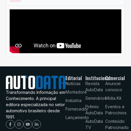
Editorial
Institucional
Comercial
Notícias
Revista
Anuncie
AutoData
conosco
Montadora
Transformando Informação em
Seminários
Mídia Kit
Conhecimento. A principal
Indústria
editora especializada no setor
Prêmio
Eventos e
Fornecedor
automotivo brasileiro desde
AutoData
Patrocínios
1991.
Lançamento
AutoData
Conteúdo
TV
Patrocinado