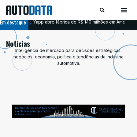
Em destaque
Yapp abre fábrica de R$ 140 milhões em Americana
BYD
Notícias
Inteligência de mercado para decisões estratégicas,
negócios, economia, política e tendências da indústria
automotiva.