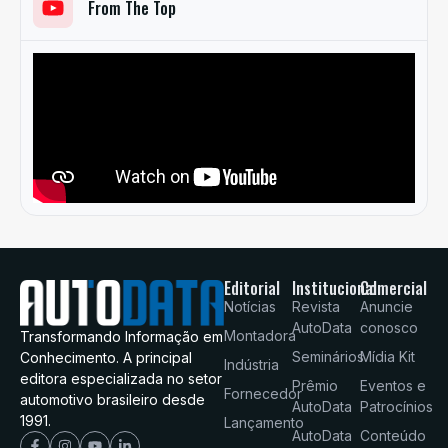
From The Top
Editorial
Institucional
Comercial
Notícias
Revista
Anuncie
AutoData
conosco
Montadora
Transformando Informação em
Seminários
Mídia Kit
Conhecimento. A principal
Indústria
editora especializada no setor
Prêmio
Eventos e
Fornecedor
automotivo brasileiro desde
AutoData
Patrocínios
1991.
Lançamento
AutoData
Conteúdo