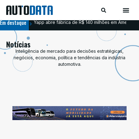
Em destaque
Yapp abre fábrica de R$ 140 milhões em Americana
BYD
Notícias
Inteligência de mercado para decisões estratégicas,
negócios, economia, política e tendências da indústria
automotiva.