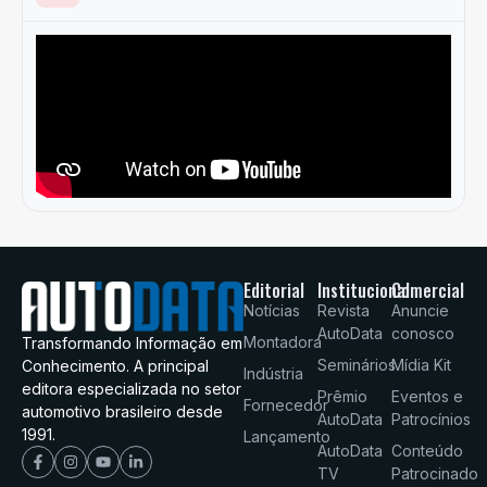
Editorial
Institucional
Comercial
Notícias
Revista
Anuncie
AutoData
conosco
Montadora
Transformando Informação em
Seminários
Mídia Kit
Conhecimento. A principal
Indústria
editora especializada no setor
Prêmio
Eventos e
Fornecedor
automotivo brasileiro desde
AutoData
Patrocínios
1991.
Lançamento
AutoData
Conteúdo
TV
Patrocinado