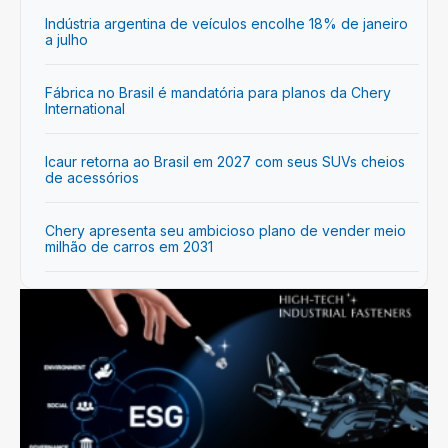
Indústria argentina de veículos encolhe 18% de janeiro
a julho
Fábrica no Brasil é mandatória para planos da Chery
International
Icaur retorna ao Brasil em 2027 com seus SUVs cheios
de acessórios
Chery apresenta seu ambicioso plano de vender meio
milhão de carros em 2031