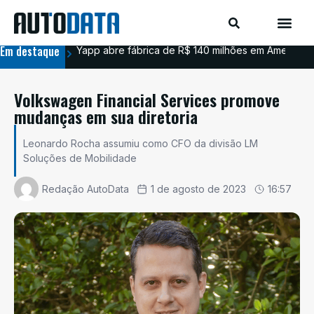
Em destaque
Yapp abre fábrica de R$ 140 milhões em Americana
BYD
Volkswagen Financial Services promove
mudanças em sua diretoria
Leonardo Rocha assumiu como CFO da divisão LM
Soluções de Mobilidade
Redação AutoData
1 de agosto de 2023
16:57