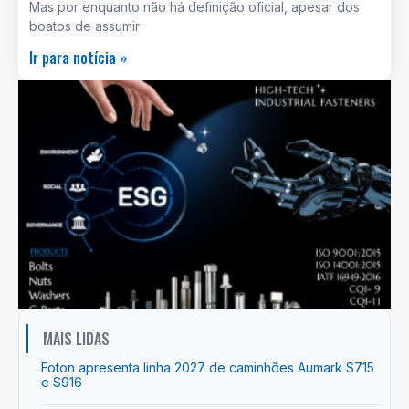
Mas por enquanto não há definição oficial, apesar dos
boatos de assumir
Ir para notícia »
MAIS LIDAS
Foton apresenta linha 2027 de caminhões Aumark S715
e S916