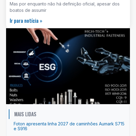
Mas por enquanto não há definição oficial, apesar dos
boatos de assumir
Ir para notícia »
MAIS LIDAS
Foton apresenta linha 2027 de caminhões Aumark S715
e S916