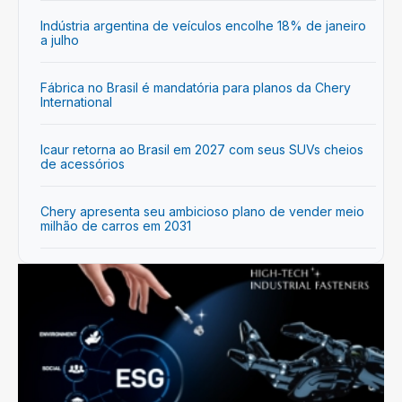
Indústria argentina de veículos encolhe 18% de janeiro
a julho
Fábrica no Brasil é mandatória para planos da Chery
International
Icaur retorna ao Brasil em 2027 com seus SUVs cheios
de acessórios
Chery apresenta seu ambicioso plano de vender meio
milhão de carros em 2031