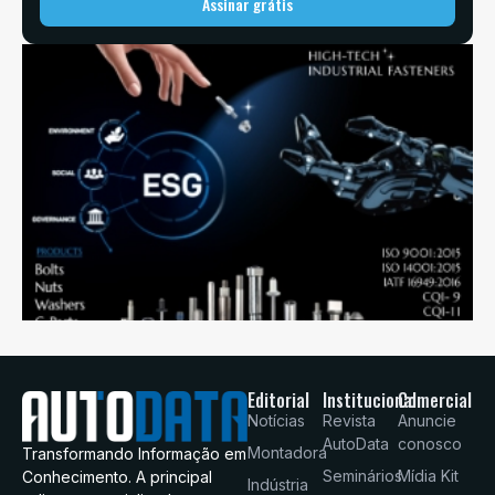
Assinar grátis
Editorial
Institucional
Comercial
Notícias
Revista
Anuncie
AutoData
conosco
Montadora
Transformando Informação em
Seminários
Mídia Kit
Conhecimento. A principal
Indústria