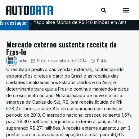
Em destaque
Yapp abre fábrica de R$ 140 milhões em Americana
BYD
Mercado externo sustenta receita da
Fras-le
adm
8 de dezembro de 2014
11:44
O resultado positivo das vendas externas, contemplando
exportações diretas a partir do Brasil e as receitas das
unidades localizadas nos Estados Unidos e na Ásia, é
determinante para que a Fras-le continue mantendo índices
de crescimento no ano. No acumulado de nove meses a
empresa de Caxias do Sul, RS, tem receita líquida de R$
578,2 milhões, alta de 8% na comparação com o mesmo
período de 2013. O mercado nacional cresceu somente 1,5%,
para R$ 307 milhões, enquanto o externo alcançou 16%,
superando R$ 271 milhões. A receita externa aumentou em 3
pontos porcentuais sua participação no total, para 46,9%.