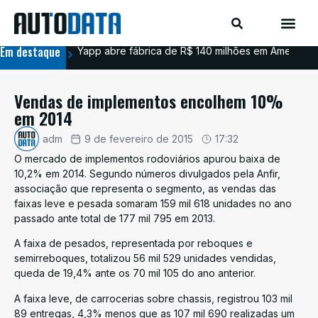
Em destaque
Yapp abre fábrica de R$ 140 milhões em Americana
BYD
Vendas de implementos encolhem 10%
em 2014
adm
9 de fevereiro de 2015
17:32
O mercado de implementos rodoviários apurou baixa de
10,2% em 2014. Segundo números divulgados pela Anfir,
associação que representa o segmento, as vendas das
faixas leve e pesada somaram 159 mil 618 unidades no ano
passado ante total de 177 mil 795 em 2013.
A faixa de pesados, representada por reboques e
semirreboques, totalizou 56 mil 529 unidades vendidas,
queda de 19,4% ante os 70 mil 105 do ano anterior.
A faixa leve, de carrocerias sobre chassis, registrou 103 mil
89 entregas, 4,3% menos que as 107 mil 690 realizadas um