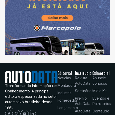
Editorial
Institucional
Comercial
Notícias
Revista
Anuncie
AutoData
conosco
Montadora
Transformando Informação em
Seminários
Mídia Kit
Conhecimento. A principal
Indústria
editora especializada no setor
Prêmio
Eventos e
Fornecedor
automotivo brasileiro desde
AutoData
Patrocínios
1991.
Lançamento
AutoData
Conteúdo