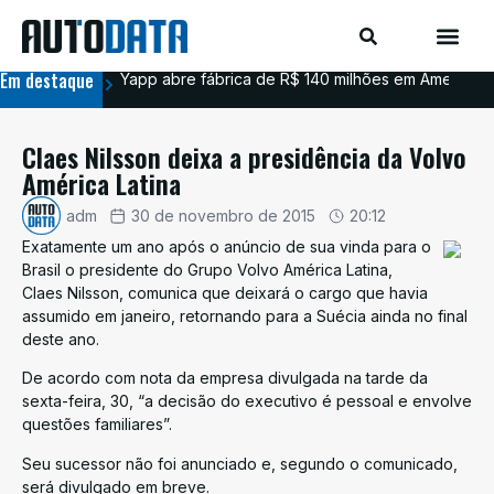
Em destaque
Yapp abre fábrica de R$ 140 milhões em Americana
BYD
Claes Nilsson deixa a presidência da Volvo
América Latina
adm
30 de novembro de 2015
20:12
Exatamente um ano após o anúncio de sua vinda para o
Brasil o presidente do Grupo Volvo América Latina,
Claes Nilsson, comunica que deixará o cargo que havia
assumido em janeiro, retornando para a Suécia ainda no final
deste ano.
De acordo com nota da empresa divulgada na tarde da
sexta-feira, 30, “a decisão do executivo é pessoal e envolve
questões familiares”.
Seu sucessor não foi anunciado e, segundo o comunicado,
será divulgado em breve.