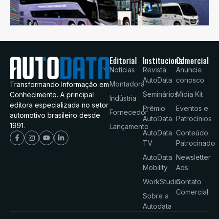
Editorial
Institucional
Comercial
Notícias
Revista
Anuncie
AutoData
conosco
Montadora
Transformando Informação em
Seminários
Mídia Kit
Conhecimento. A principal
Indústria
editora especializada no setor
Prêmio
Eventos e
Fornecedor
automotivo brasileiro desde
AutoData
Patrocínios
1991.
Lançamento
AutoData
Conteúdo
TV
Patrocinado
AutoData
Newsletter
Mobility
Ads
WorkStudio
Contato
Comercial
Sobre a
Autodata