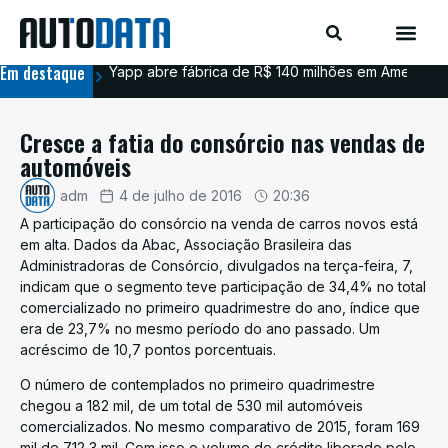
Em destaque
Yapp abre fábrica de R$ 140 milhões em Americana
BYD
Cresce a fatia do consórcio nas vendas de
automóveis
adm
4 de julho de 2016
20:36
A participação do consórcio na venda de carros novos está
em alta. Dados da Abac, Associação Brasileira das
Administradoras de Consórcio, divulgados na terça-feira, 7,
indicam que o segmento teve participação de 34,4% no total
comercializado no primeiro quadrimestre do ano, índice que
era de 23,7% no mesmo período do ano passado. Um
acréscimo de 10,7 pontos porcentuais.
O número de contemplados no primeiro quadrimestre
chegou a 182 mil, de um total de 530 mil automóveis
comercializados. No mesmo comparativo de 2015, foram 169
mil de 712,3 mil. Com isso o volume de crédito liberado pelo