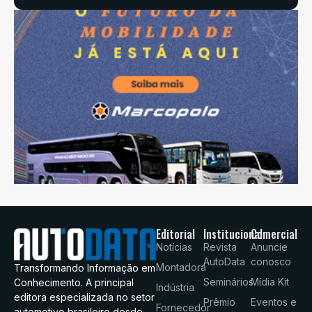
Editorial
Institucional
Comercial
Notícias
Revista
Anuncie
AutoData
conosco
Montadora
Transformando Informação em
Seminários
Mídia Kit
Conhecimento. A principal
Indústria
editora especializada no setor
Prêmio
Eventos e
Fornecedor
automotivo brasileiro desde