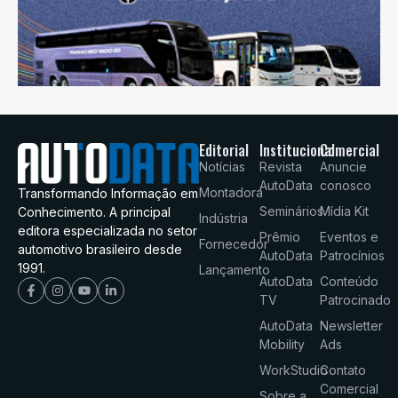
Editorial
Institucional
Comercial
Notícias
Revista
Anuncie
AutoData
conosco
Montadora
Transformando Informação em
Seminários
Mídia Kit
Conhecimento. A principal
Indústria
editora especializada no setor
Prêmio
Eventos e
Fornecedor
automotivo brasileiro desde
AutoData
Patrocínios
1991.
Lançamento
AutoData
Conteúdo
TV
Patrocinado
AutoData
Newsletter
Mobility
Ads
WorkStudio
Contato
Comercial
Sobre a