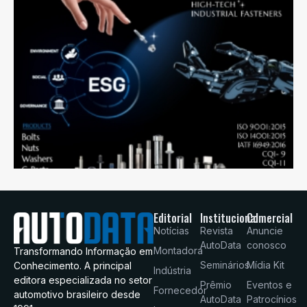
Editorial
Institucional
Comercial
Notícias
Revista
Anuncie
AutoData
conosco
Montadora
Transformando Informação em
Seminários
Mídia Kit
Conhecimento. A principal
Indústria
editora especializada no setor
Prêmio
Eventos e
Fornecedor
automotivo brasileiro desde
AutoData
Patrocínios