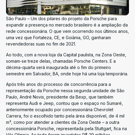
São Paulo – Um dos pilares do projeto da Porsche para
expandir a presença no mercado brasileiro é a ampliação da
rede concessionária. O que vem ocorrendo nos últimos anos,
uma vez que Fortaleza, CE, e Goiânia, GO, ganharam
revendedoras suas no fim de 2021.
Ao todo, com a nova loja da Capital paulista, na Zona Oeste,
somam-se treze delas, chamadas Porsche Centers. E a
décima-quarta será inaugurada até o fim do primeiro
semestre em Salvador, BA, onde hoje há uma loja temporária.
Após três anos do processo de concorrência para a
representação da Porsche nessa segunda unidade de São
Paulo, André Novis, presidente da Bexp, que também
representa Audi e Jeep, contou que o espaço no Sumaré,
anteriormente ocupado por concessionária Chevrolet
Carrera, foi o escolhido tanto pela área disponível, de 4 mil
m², como por atender a clientes da Zona Oeste – a outra
concessionária Porsche, representada pela Stuttgart, fica na
Vila Olímpia. Ao todo foram investidos R$ 29 milhões.