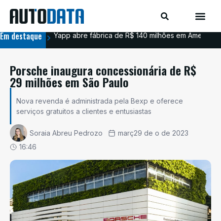
Em destaque
Yapp abre fábrica de R$ 140 milhões em Americana
BYD
Porsche inaugura concessionária de R$
29 milhões em São Paulo
Nova revenda é administrada pela Bexp e oferece
serviços gratuitos a clientes e entusiastas
Soraia Abreu Pedrozo
març29 de o de 2023
16:46