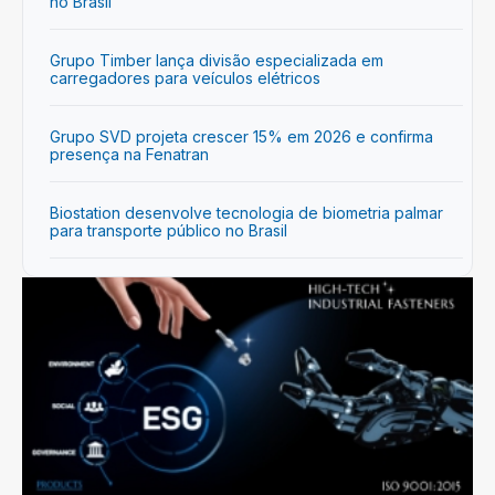
no Brasil
Grupo Timber lança divisão especializada em
carregadores para veículos elétricos
Grupo SVD projeta crescer 15% em 2026 e confirma
presença na Fenatran
Biostation desenvolve tecnologia de biometria palmar
para transporte público no Brasil