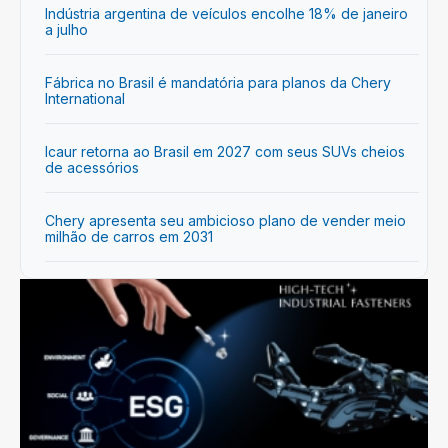
Indústria argentina de veículos encolhe 18% de janeiro
a julho
Fábrica no Brasil é mandatória para planos da Chery
International
Icaur retorna ao Brasil em 2027 com seus SUVs cheios
de acessórios
Chery apresenta seu ambicioso plano de vender meio
milhão de carros em 2031