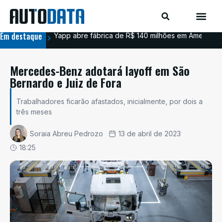
Em destaque
Yapp abre fábrica de R$ 140 milhões em Americana
BYD
Mercedes-Benz adotará layoff em São
Bernardo e Juiz de Fora
Trabalhadores ficarão afastados, inicialmente, por dois a
três meses
Soraia Abreu Pedrozo
13 de abril de 2023
18:25