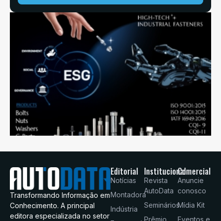
Editorial
Institucional
Comercial
Notícias
Revista
Anuncie
AutoData
conosco
Montadora
Transformando Informação em
Seminários
Mídia Kit
Conhecimento. A principal
Indústria
editora especializada no setor
Prêmio
Eventos e