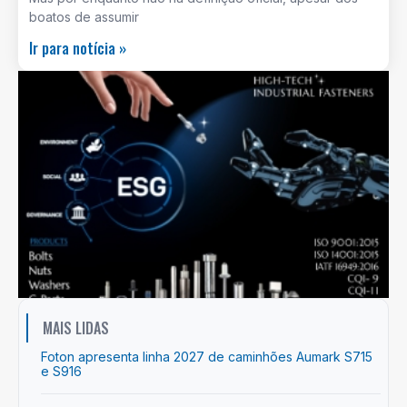
boatos de assumir
Ir para notícia »
MAIS LIDAS
Foton apresenta linha 2027 de caminhões Aumark S715
e S916