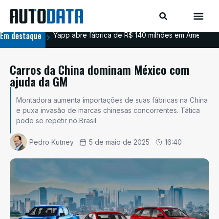
Em destaque
Yapp abre fábrica de R$ 140 milhões em Americana
BYD
Carros da China dominam México com
ajuda da GM
Montadora aumenta importações de suas fábricas na China
e puxa invasão de marcas chinesas concorrentes. Tática
pode se repetir no Brasil.
Pedro Kutney
5 de maio de 2025
16:40