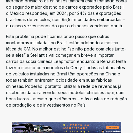
mercado brasileiro os chineses também estão tomando conta
do segundo maior destino de carros exportados pelo Brasil:
o México respondeu, em 2024, por 24% das exportações
brasileiras de veículos, com 95,5 mil unidades embarcadas –
ou cinco vezes menos do que o chineses venderam por lá.
Este problema pode ficar maior ao passo que outras
montadoras instaladas no Brasil estão adotando a mesma
tática da GM. No melhor estilho “se não pode com eles junte-
se a eles” a Stellantis vai começar em breve a importar
carros da sócia chinesa Leapmotor, enquanto a Renault tenta
fazer o mesmo com modelos da Geely. Todas as fabricantes
de veículos instaladas no Brasil têm operações na China e
todas também enfrentam ociosidade em suas fábricas
chinesas. Poderão, portanto, utilizar a rede de revendas já
estabelecida para vender seus modelos chineses aqui, com
bons lucros – mesmo que efêmeros – e às custas de redução
de produção e de investimentos no País.