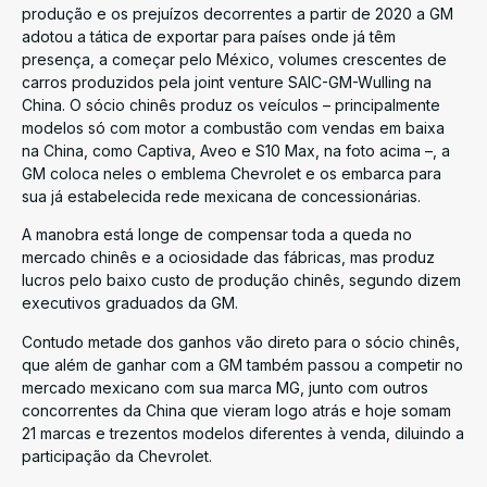
produção e os prejuízos decorrentes a partir de 2020 a GM
adotou a tática de exportar para países onde já têm
presença, a começar pelo México, volumes crescentes de
carros produzidos pela joint venture SAIC-GM-Wulling na
China. O sócio chinês produz os veículos – principalmente
modelos só com motor a combustão com vendas em baixa
na China, como Captiva, Aveo e S10 Max, na foto acima –, a
GM coloca neles o emblema Chevrolet e os embarca para
sua já estabelecida rede mexicana de concessionárias.
A manobra está longe de compensar toda a queda no
mercado chinês e a ociosidade das fábricas, mas produz
lucros pelo baixo custo de produção chinês, segundo dizem
executivos graduados da GM.
Contudo metade dos ganhos vão direto para o sócio chinês,
que além de ganhar com a GM também passou a competir no
mercado mexicano com sua marca MG, junto com outros
concorrentes da China que vieram logo atrás e hoje somam
21 marcas e trezentos modelos diferentes à venda, diluindo a
participação da Chevrolet.