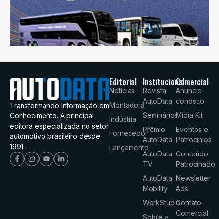
Editorial
Institucional
Comercial
Notícias
Revista
Anuncie
AutoData
conosco
Montadora
Transformando Informação em
Seminários
Mídia Kit
Conhecimento. A principal
Indústria
editora especializada no setor
Prêmio
Eventos e
Fornecedor
automotivo brasileiro desde
AutoData
Patrocínios
1991.
Lançamento
AutoData
Conteúdo
TV
Patrocinado
AutoData
Newsletter
Mobility
Ads
WorkStudio
Contato
Comercial
Sobre a