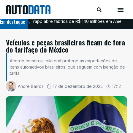
Em destaque
Yapp abre fábrica de R$ 140 milhões em Americana
BYD
Veículos e peças brasileiros ficam de fora
do tarifaço do México
Acordo comercial bilateral protege as exportações de
itens automotivos brasileiros, que seguem com isenção de
tarifa
André Barros
17 de dezembro de 2025
17:12