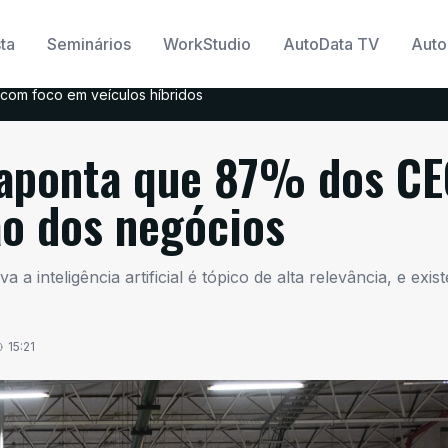
ta
Seminários
WorkStudio
AutoData TV
Auto
com foco em veículos híbridos
aponta que 87% dos CE
o dos negócios
a inteligência artificial é tópico de alta relevância, e exist
15:21