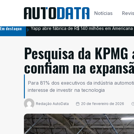
Notícias
Revis
Em destaque
Yapp abre fábrica de R$ 140 milhões em Americana 
Pesquisa da KPMG 
confiam na expansã
Para 81% dos executivos da indústria automotiva 
interesse de investir na tecnologia
Redação AutoData
20 de fevereiro de 2026