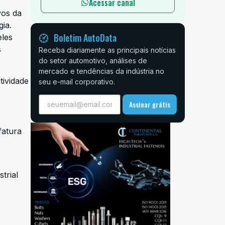
Acessar canal
vos da
ia.
Boletim AutoData
eles
s
Receba diariamente as principais notícias
do setor automotivo, análises de
mercado e tendências da indústria no
tividade
seu e-mail corporativo.
Assinar grátis
fatura
trial