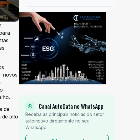
e
para
stas
es
os
or novos
m
ão
lho.
Canal AutoData no WhatsApp
a de
Receba as principais notícias do setor
 de alto
automotivo diretamente no seu
WhatsApp.