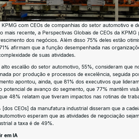
la KPMG com CEOs de companhias do setor automotivo e d
ão mais recente, a Perspectivas Globais de CEOs da KPMG 
escimento dos negócios. Além disso 75% deles estão otimi
 71% afirmam que a função desempenhada nas organizaçõ
complexidade de suas atividades.
 alto escalão do setor automotivo, 55%, consideram que n
ionada por produção e processos de excelência, seguida p
mento apontou, ainda, que 81% dos executivos que lidera
no potencial de avanço do segmento, que 77% mantêm vis
ue 48% relatam que tiveram impactos nas rotinas de traba
[dos CEOs] da manufatura industrial disseram que a cadei
automotivo esperam que as atividades de negociação sejam
strial a taxa é de 49%.
r em IA