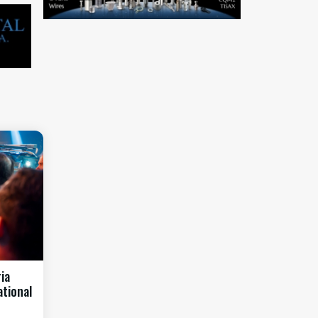
ia
ational