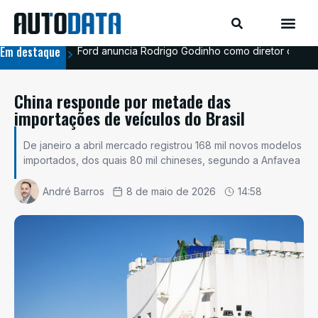
Em destaque
Ford anuncia Rodrigo Godinho como diretor de co
Ava
China responde por metade das
importações de veículos do Brasil
De janeiro a abril mercado registrou 168 mil novos modelos
importados, dos quais 80 mil chineses, segundo a Anfavea
André Barros
8 de maio de 2026
14:58