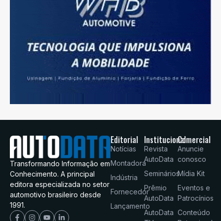
Editorial
Institucional
Comercial
Notícias
Revista
Anuncie
AutoData
conosco
Montadora
Transformando Informação em
Seminários
Mídia Kit
Conhecimento. A principal
Indústria
editora especializada no setor
Prêmio
Eventos e
Fornecedor
automotivo brasileiro desde
AutoData
Patrocínios
1991.
Lançamento
AutoData
Conteúdo