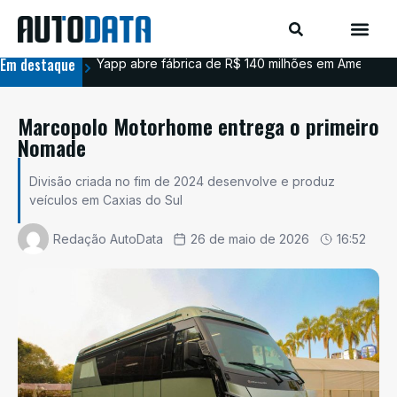
Em destaque
Yapp abre fábrica de R$ 140 milhões em Americana
BYD
Marcopolo Motorhome entrega o primeiro
Nomade
Divisão criada no fim de 2024 desenvolve e produz
veículos em Caxias do Sul
Redação AutoData
26 de maio de 2026
16:52