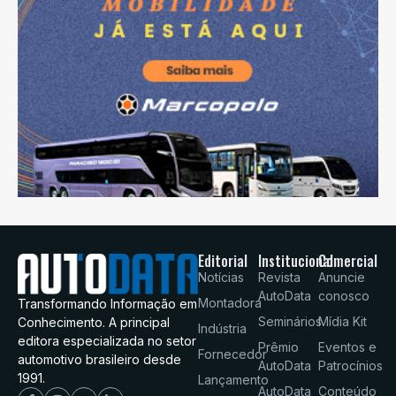
Editorial
Institucional
Comercial
Notícias
Revista
Anuncie
AutoData
conosco
Montadora
Transformando Informação em
Seminários
Mídia Kit
Conhecimento. A principal
Indústria
editora especializada no setor
Prêmio
Eventos e
Fornecedor
automotivo brasileiro desde
AutoData
Patrocínios
1991.
Lançamento
AutoData
Conteúdo