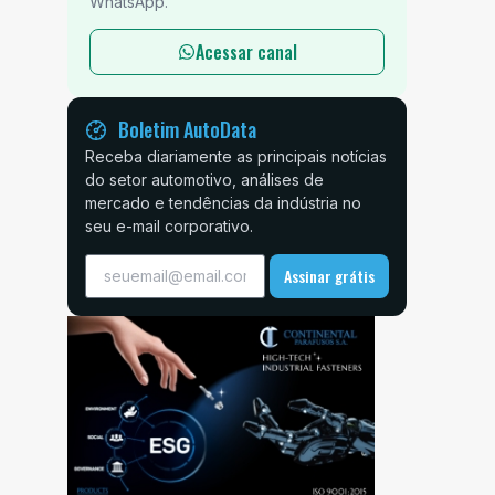
WhatsApp.
Acessar canal
Boletim AutoData
Receba diariamente as principais notícias
do setor automotivo, análises de
mercado e tendências da indústria no
seu e-mail corporativo.
Assinar grátis