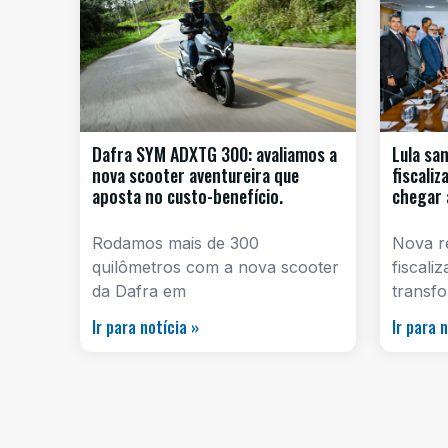
Dafra SYM ADXTG 300: avaliamos a
Lula sa
nova scooter aventureira que
fiscali
aposta no custo-benefício.
chegar 
Rodamos mais de 300
Nova re
quilômetros com a nova scooter
fiscali
da Dafra em
transf
Ir para notícia »
Ir para 