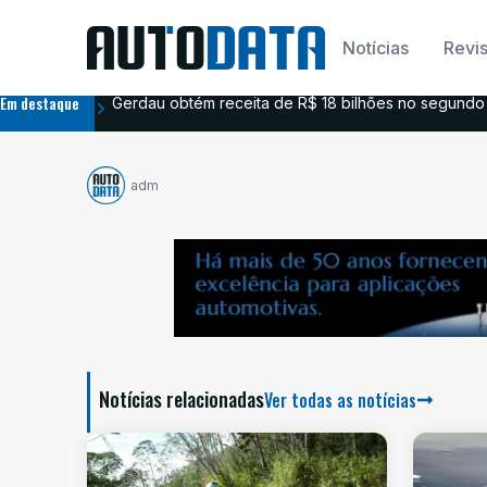
Notícias
Revis
Em destaque
Gerdau obtém receita de R$ 18 bilhões no segundo 
adm
Notícias relacionadas
Ver todas as notícias