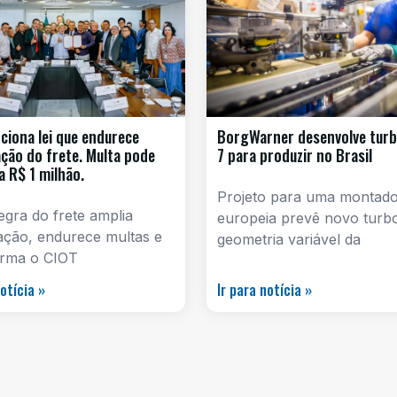
nciona lei que endurece
BorgWarner desenvolve turb
zação do frete. Multa pode
7 para produzir no Brasil
a R$ 1 milhão.
Projeto para uma montad
gra do frete amplia
europeia prevê novo turb
zação, endurece multas e
geometria variável da
orma o CIOT
notícia »
Ir para notícia »