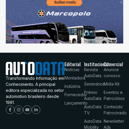
Editorial
Institucional
Comercial
Notícias
Revista
Anuncie
AutoData
conosco
Montadora
Transformando Informação em
Seminários
Mídia Kit
Conhecimento. A principal
Indústria
editora especializada no setor
Prêmio
Eventos e
Fornecedor
automotivo brasileiro desde
AutoData
Patrocínios
1991.
Lançamento
AutoData
Conteúdo
TV
Patrocinado
AutoData
Newsletter
Mobility
Ads