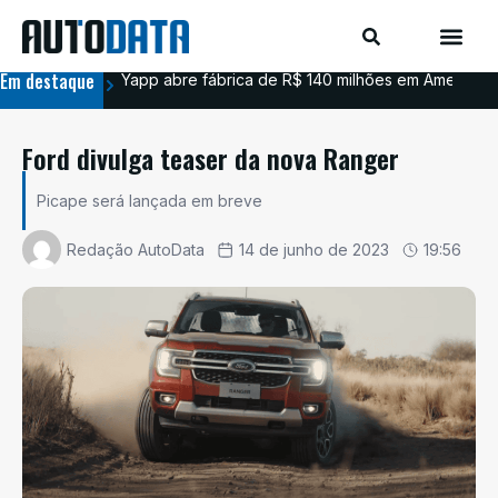
Em destaque
Yapp abre fábrica de R$ 140 milhões em Americana
BYD
Ford divulga teaser da nova Ranger
Picape será lançada em breve
Redação AutoData
14 de junho de 2023
19:56