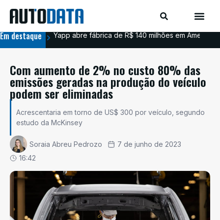
Em destaque
Yapp abre fábrica de R$ 140 milhões em Americana
BYD
Com aumento de 2% no custo 80% das
emissões geradas na produção do veículo
podem ser eliminadas
Acrescentaria em torno de US$ 300 por veículo, segundo
estudo da McKinsey
Soraia Abreu Pedrozo
7 de junho de 2023
16:42