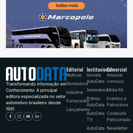
Editorial
Institucional
Comercial
Notícias
Revista
Anuncie
AutoData
conosco
Montadora
Transformando Informação em
Seminários
Mídia Kit
Conhecimento. A principal
Indústria
editora especializada no setor
Prêmio
Eventos e
Fornecedor
automotivo brasileiro desde
AutoData
Patrocínios
1991.
Lançamento
AutoData
Conteúdo
TV
Patrocinado
AutoData
Newsletter