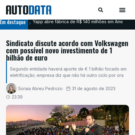
Em destaque
Yapp abre fábrica de R$ 140 milhões em Americana
BYD
Sindicato discute acordo com Volkswagen
com possível novo investimento de 1
bilhão de euro
Segundo entidade haverá aporte de € 1 bilhão focado em
eletrificação; empresa diz que não há outro ciclo por ora
Soraia Abreu Pedrozo
31 de agosto de 2023
23:39