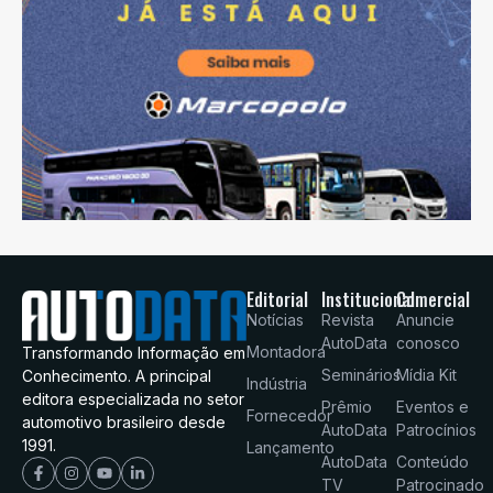
Editorial
Institucional
Comercial
Notícias
Revista
Anuncie
AutoData
conosco
Montadora
Transformando Informação em
Seminários
Mídia Kit
Conhecimento. A principal
Indústria
editora especializada no setor
Prêmio
Eventos e
Fornecedor
automotivo brasileiro desde
AutoData
Patrocínios
1991.
Lançamento
AutoData
Conteúdo
TV
Patrocinado