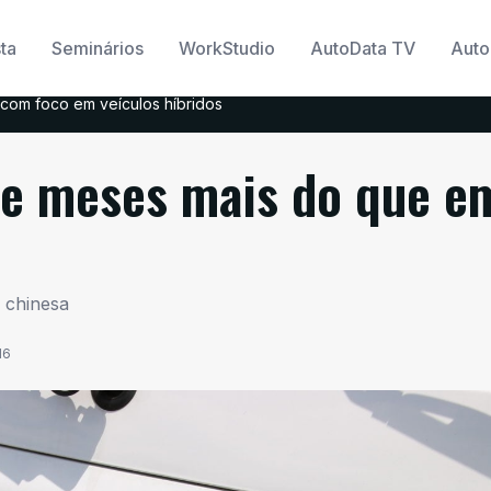
ta
Seminários
WorkStudio
AutoData TV
Auto
com foco em veículos híbridos
te meses mais do que e
 chinesa
16