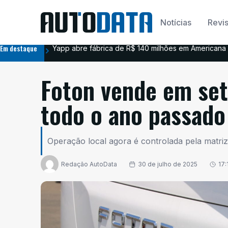
Notícias
Revis
Em destaque
Yapp abre fábrica de R$ 140 milhões em Americana 
Foton vende em se
todo o ano passado
Operação local agora é controlada pela matriz
Redação AutoData
30 de julho de 2025
17: