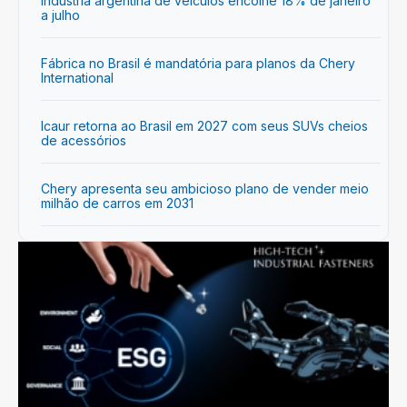
Indústria argentina de veículos encolhe 18% de janeiro
a julho
Fábrica no Brasil é mandatória para planos da Chery
International
Icaur retorna ao Brasil em 2027 com seus SUVs cheios
de acessórios
Chery apresenta seu ambicioso plano de vender meio
milhão de carros em 2031