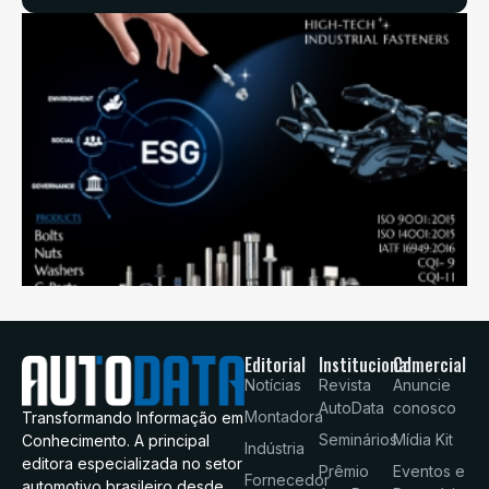
Editorial
Institucional
Comercial
Notícias
Revista
Anuncie
AutoData
conosco
Montadora
Transformando Informação em
Seminários
Mídia Kit
Conhecimento. A principal
Indústria
editora especializada no setor
Prêmio
Eventos e
Fornecedor
automotivo brasileiro desde