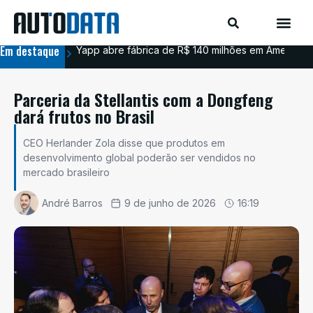
Em destaque
Yapp abre fábrica de R$ 140 milhões em Americana
BYD
Parceria da Stellantis com a Dongfeng
dará frutos no Brasil
CEO Herlander Zola disse que produtos em
desenvolvimento global poderão ser vendidos no
mercado brasileiro
André Barros
9 de junho de 2026
16:19