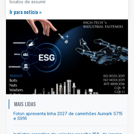
boatos de assumir
Ir para notícia »
MAIS LIDAS
Foton apresenta linha 2027 de caminhões Aumark S715
e S916