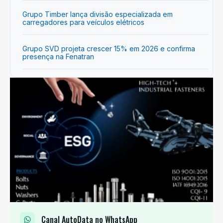
Grupo Timber lança divisão especializada em
carregadores para veículos elétricos
Grupo SVD projeta crescer 15% em 2026 e confirma
presença na Fenatran
Canal AutoData no WhatsApp