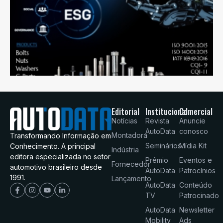
Editorial
Institucional
Comercial
Notícias
Revista
Anuncie
AutoData
conosco
Montadora
Transformando Informação em
Seminários
Mídia Kit
Conhecimento. A principal
Indústria
editora especializada no setor
Prêmio
Eventos e
Fornecedor
automotivo brasileiro desde
AutoData
Patrocínios
1991.
Lançamento
AutoData
Conteúdo
TV
Patrocinado
AutoData
Newsletter
Mobility
Ads