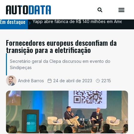
Em destaque
Yapp abre fábrica de R$ 140 milhões em Americana
BYD
Fornecedores europeus desconfiam da
transição para a eletrificação
Secretário geral da Clepa discursou em evento do
Sindipeças
André Barros
24 de abril de 2023
22:15