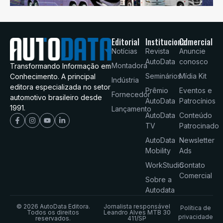
Editorial
Institucional
Comercial
Notícias
Revista
Anuncie
AutoData
conosco
Montadora
Transformando Informação em
Seminários
Mídia Kit
Conhecimento. A principal
Indústria
editora especializada no setor
Prêmio
Eventos e
Fornecedor
automotivo brasileiro desde
AutoData
Patrocínios
1991.
Lançamento
AutoData
Conteúdo
TV
Patrocinado
AutoData
Newsletter
Mobility
Ads
WorkStudio
Contato
Comercial
Sobre a
Autodata
© 2026 AutoData Editora.
Jornalista responsável
Política de
Todos os direitos
Leandro Alves MTB 30
privacidade
reservados.
411/SP