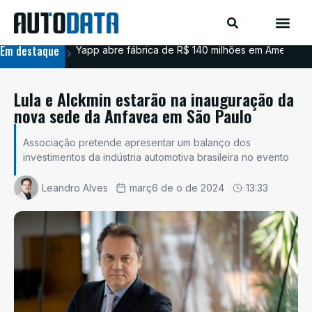
Em destaque
Yapp abre fábrica de R$ 140 milhões em Americana
BYD
Lula e Alckmin estarão na inauguração da
nova sede da Anfavea em São Paulo
Associação pretende apresentar um balanço dos
investimentos da indústria automotiva brasileira no evento
Leandro Alves
març6 de o de 2024
13:33