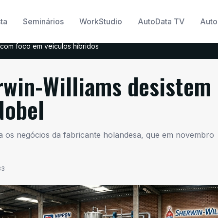
ta
Seminários
WorkStudio
AutoData TV
Auto
com foco em veículos híbridos
rwin-Williams desistem
Nobel
iria os negócios da fabricante holandesa, que em novembro
33