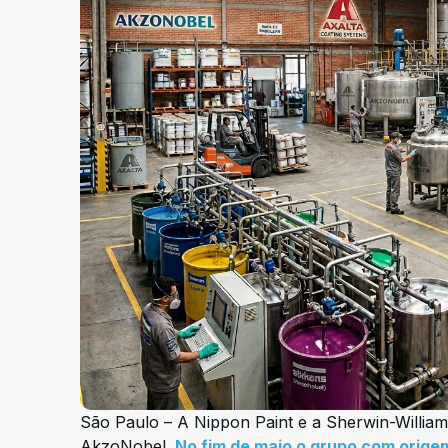
São Paulo – A Nippon Paint e a Sherwin-Williams
AkzoNobel.
No fim de maio o grupo com origem