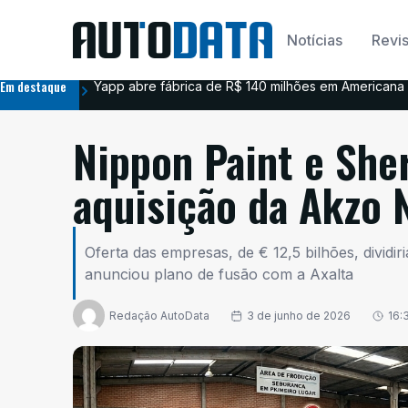
Notícias
Revis
Em destaque
Yapp abre fábrica de R$ 140 milhões em Americana 
Nippon Paint e She
aquisição da Akzo 
Oferta das empresas, de € 12,5 bilhões, divid
anunciou plano de fusão com a Axalta
Redação AutoData
3 de junho de 2026
16: