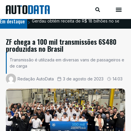
Em destaque
Gerdau obtém receita de R$ 18 bilhões no segundo
Aim
ZF chega a 100 mil transmissões 6S480
produzidas no Brasil
Transmissão é utilizada em diversas vans de passageiros e
de carga
Redação AutoData
3 de agosto de 2023
14:03