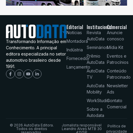
Editorial
Institucional
Comercial
Notícias
Revista
Anuncie
AutoData
conosco
Montadora
Transformando Informação em
Seminários
Mídia Kit
Conhecimento. A principal
Indústria
editora especializada no setor
Prêmio
Eventos e
Fornecedor
automotivo brasileiro desde
AutoData
Patrocínios
1991.
Lançamento
AutoData
Conteúdo
TV
Patrocinado
AutoData
Newsletter
Mobility
Ads
WorkStudio
Contato
Comercial
Sobre a
Autodata
© 2026 AutoData Editora.
Jornalista responsável
Política de
Todos os direitos
Leandro Alves MTB 30
privacidade
reservados.
411/SP