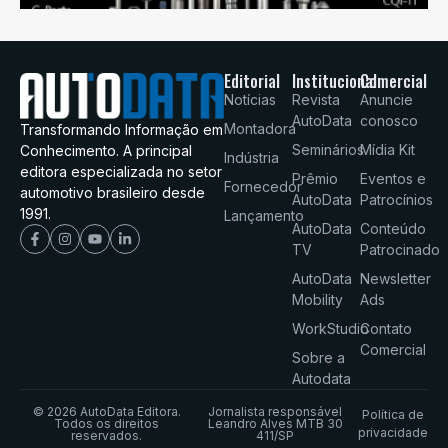
Editorial
Institucional
Comercial
Notícias
Revista
Anuncie
AutoData
conosco
Montadora
Transformando Informação em
Seminários
Mídia Kit
Conhecimento. A principal
Indústria
editora especializada no setor
Prêmio
Eventos e
Fornecedor
automotivo brasileiro desde
AutoData
Patrocínios
1991.
Lançamento
AutoData
Conteúdo
TV
Patrocinado
AutoData
Newsletter
Mobility
Ads
WorkStudio
Contato
Comercial
Sobre a
Autodata
© 2026 AutoData Editora.
Jornalista responsável
Política de
Todos os direitos
Leandro Alves MTB 30
privacidade
reservados.
411/SP