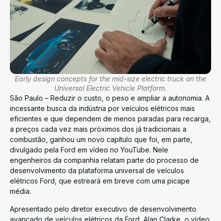
Early design concepts for the mid-size electric truck on the
Universal Electric Vehicle Platform.
São Paulo – Reduzir o custo, o peso e ampliar a autonomia. A
incessante busca da indústria por veículos elétricos mais
eficientes e que dependem de menos paradas para recarga,
a preços cada vez mais próximos dos já tradicionais a
combustão, ganhou um novo capítulo que foi, em parte,
divulgado pela Ford em vídeo no YouTube. Nele
engenheiros da companhia relatam parte do processo de
desenvolvimento da plataforma universal de veículos
elétricos Ford, que estreará em breve com uma picape
média.
Apresentado pelo diretor executivo de desenvolvimento
avançado de veículos elétricos da Ford, Alan Clarke, o vídeo