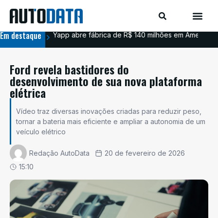
Em destaque
Yapp abre fábrica de R$ 140 milhões em Americana
BYD
Ford revela bastidores do
desenvolvimento de sua nova plataforma
elétrica
Vídeo traz diversas inovações criadas para reduzir peso,
tornar a bateria mais eficiente e ampliar a autonomia de um
veículo elétrico
Redação AutoData
20 de fevereiro de 2026
15:10