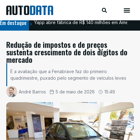
Em destaque
Yapp abre fábrica de R$ 140 milhões em Americana
BYD
Redução de impostos e de preços
sustenta crescimento de dois dígitos do
mercado
É a avaliação que a Fenabrave faz do primeiro
quadrimestre, puxado pelo segmento de veículos leves
André Barros
5 de maio de 2026
15:49