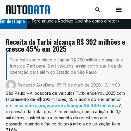
Em destaque
Ford anuncia Rodrigo Godinho como diretor de co
Ava
Receita da Turbi alcança R$ 392 milhões e
cresce 45% em 2025
Para este ano o plano é captar R$ 750 milhões e ampliar a
frota de 7 mil para 12 mil veículos, assim como sua área de
operação para além do Estado de São Paulo
Redação AutoData
15 de maio de 2026
14:03
São Paulo – A locadora de veículos Turbi encerrou 2025 com
faturamento de R$ 392 milhões, 45% acima do ano anterior,
em linha com a projeção de alcançar R$ 400 milhões
. A
expansão da frota, para 7 mil veículos, com a adição de 3,5
mil carros, sustentou o incremento da receita no ano
passado, quando o índice da taxa média de utilização foi a
71,6%.